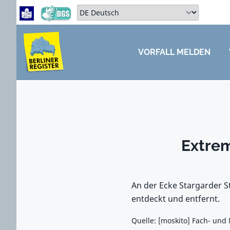
Zum Hauptbereich springen
Zum Hauptmenü springen
Sprache auswählen:
VORFALL MELDEN
ZUM HAUPTBEREICH SPRINGEN
Extrem
An der Ecke Stargarder St
entdeckt und entfernt.
Quelle: [moskito] Fach- und