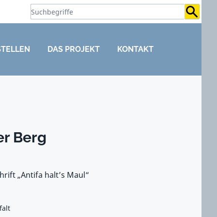
Suchb
STELLEN
DAS PROJEKT
KONTAKT
er Berg
rift „Antifa halt’s Maul“
falt