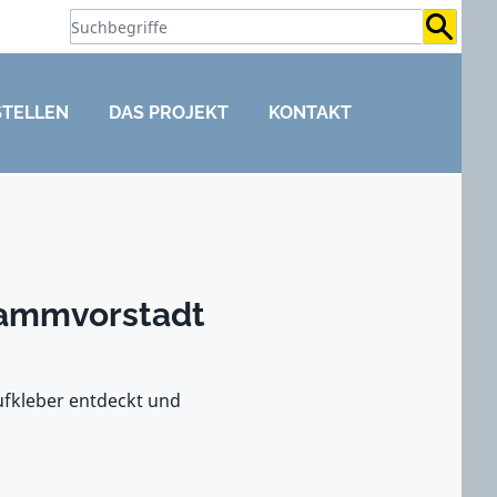
Suchb
STELLEN
DAS PROJEKT
KONTAKT
 Dammvorstadt
ufkleber entdeckt und