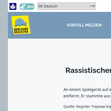
Zum Hauptbereich springen
Zum Hauptmenü springen
Sprache auswählen:
VORFALL MELDEN
ZUM HAUPTBEREICH SPRINGEN
Rassistische
An einem Spielgerät auf 
entfernt. Er stammte aus
Quelle: Register Treptow-Kö