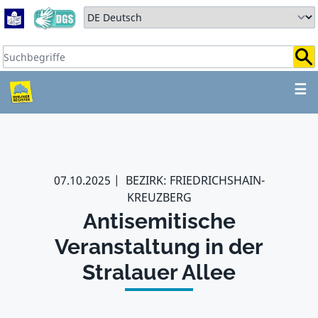
Zum Hauptbereich springen
Zum Hauptmenü springen
Sprache auswählen:
Suchbegriffe:
ZUM HAUPTBEREICH SPR
☰
07.10.2025
BEZIRK: FRIEDRICHSHAIN-
KREUZBERG
Antisemitische
Veranstaltung in der
Stralauer Allee