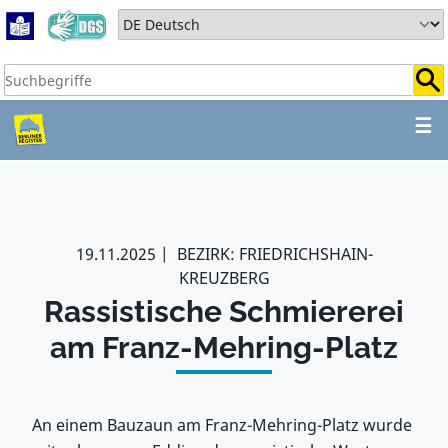
Zum Hauptbereich springen
Zum Hauptmenü springen
Sprache auswählen:
Suchbegriffe:
ZUM HAUPTBEREICH SPR
☰
19.11.2025
BEZIRK: FRIEDRICHSHAIN-
KREUZBERG
Rassistische Schmiererei
am Franz-Mehring-Platz
An einem Bauzaun am Franz-Mehring-Platz wurde