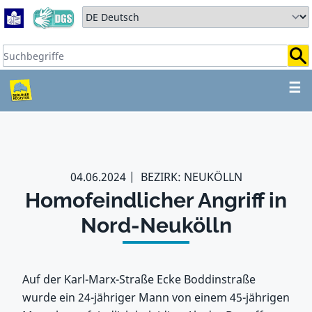
Zum Hauptbereich springen
Zum Hauptmenü springen
Sprache auswählen:
Suchbegriffe:
ZUM HAUPTBEREICH SPR
☰
04.06.2024
BEZIRK: NEUKÖLLN
Homofeindlicher Angriff in
Nord-Neukölln
Auf der Karl-Marx-Straße Ecke Boddinstraße
wurde ein 24-jähriger Mann von einem 45-jährigen