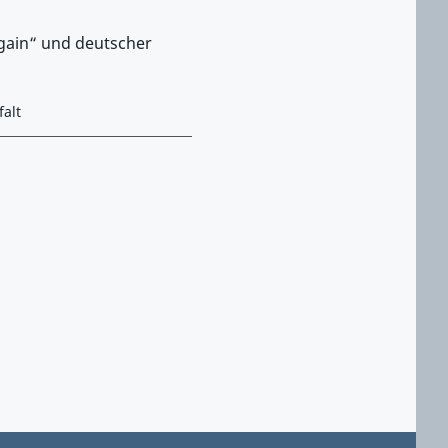
again“ und deutscher
falt