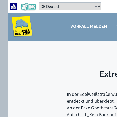
Zum Hauptbereich springen
Zum Hauptmenü springen
Sprache auswählen:
VORFALL MELDEN
ZUM HAUPTBEREICH SPRINGEN
Extr
In der Edelweißstraße wu
entdeckt und überklebt.
An der Ecke Goethestraße
Aufschrift „Kein Bock auf