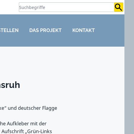
Suchb
STELLEN
DAS PROJEKT
KONTAKT
msruh
nke“ und deutscher Flagge
he Aufkleber mit der
r Aufschrift „Grün-Links