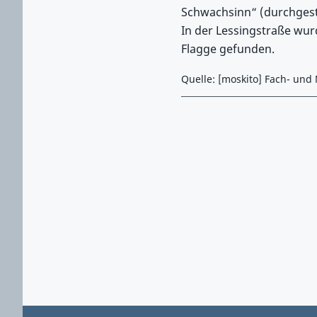
Schwachsinn“ (durchgest
In der Lessingstraße wur
Flagge gefunden.
Quelle: [moskito] Fach- und
Zurück zu Hauptmenü springen
Zurück zu Hauptbereich springen