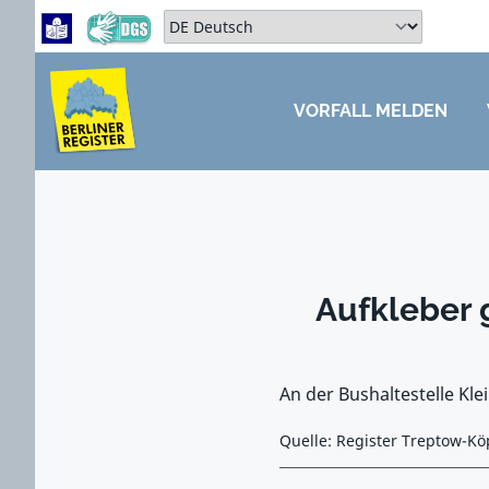
Zum Hauptbereich springen
Zum Hauptmenü springen
Sprache auswählen:
VORFALL MELDEN
ZUM HAUPTBEREICH SPRINGEN
Aufkleber 
An der Bushaltestelle Kl
Quelle: Register Treptow-Kö