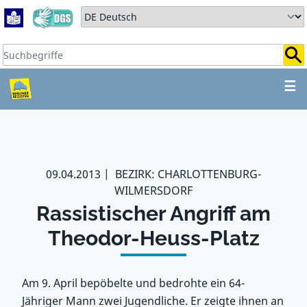
Zum Hauptbereich springen
Zum Hauptmenü springen
Sprache auswählen:
Suchbegriffe:
ZUM HAUPTBEREICH SPR
☰
09.04.2013
BEZIRK: CHARLOTTENBURG-
WILMERSDORF
Rassistischer Angriff am
Theodor-Heuss-Platz
Am 9. April bepöbelte und bedrohte ein 64-
Jähriger Mann zwei Jugendliche. Er zeigte ihnen an