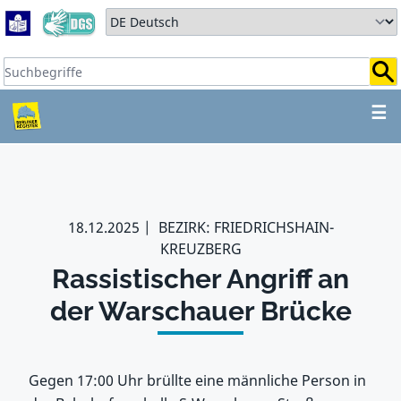
Zum Hauptbereich springen
Zum Hauptmenü springen
Sprache auswählen:
Suchbegriffe:
ZUM HAUPTBEREICH SPR
☰
18.12.2025
BEZIRK: FRIEDRICHSHAIN-
KREUZBERG
Rassistischer Angriff an
der Warschauer Brücke
Gegen 17:00 Uhr brüllte eine männliche Person in