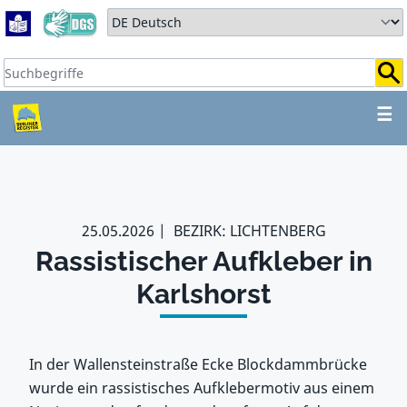
Zum Hauptbereich springen
Zum Hauptmenü springen
Sprache auswählen:
Suchbegriffe:
ZUM HAUPTBEREICH SPR
☰
25.05.2026
BEZIRK: LICHTENBERG
Rassistischer Aufkleber in
Karlshorst
In der Wallensteinstraße Ecke Blockdammbrücke
wurde ein rassistisches Aufklebermotiv aus einem