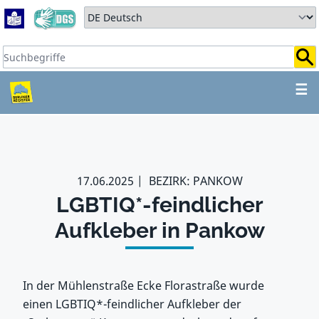
Zum Hauptbereich springen
Zum Hauptmenü springen
Sprache auswählen:
Suchbegriffe:
ZUM HAUPTBEREICH SPR
☰
17.06.2025
BEZIRK: PANKOW
LGBTIQ*-feindlicher
Aufkleber in Pankow
In der Mühlenstraße Ecke Florastraße wurde
einen LGBTIQ*-feindlicher Aufkleber der