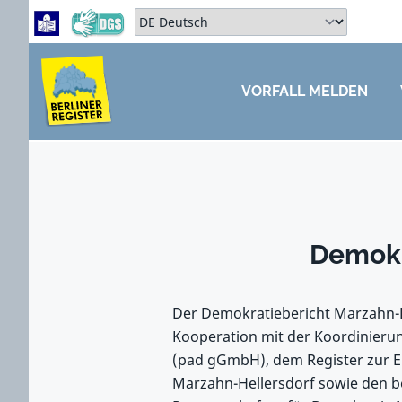
Zum Hauptbereich springen
Zum Hauptmenü springen
Sprache auswählen:
VORFALL MELDEN
ZUM HAUPTBEREICH SPRINGEN
Demokr
Der Demokratiebericht Marzahn-He
Kooperation mit der Koordinieru
(pad gGmbH), dem Register zur E
Marzahn-Hellersdorf sowie den b