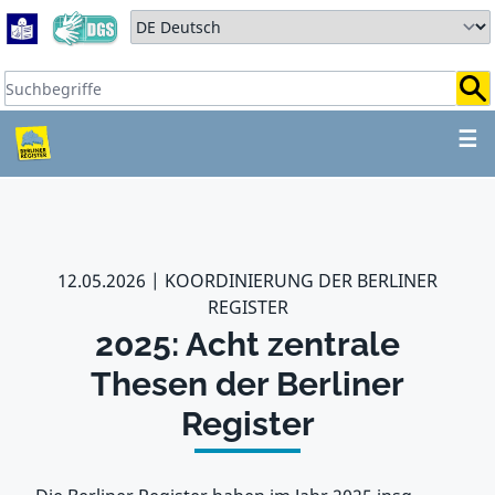
Zum Hauptbereich springen
Zum Hauptmenü springen
Sprache auswählen:
Suchbegriffe:
ZUM HAUPTBEREICH SPR
☰
12.05.2026
KOORDINIERUNG DER BERLINER
REGISTER
2025: Acht zentrale
Thesen der Berliner
Register