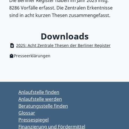
Die Berliner Register haben im Jahr 2025 insg.
8286 Vorfälle erfasst. Die Zentralen Erkentnisse
sind in acht kurzen Thesen zusammengefasst.
Downloads
2025: Acht Zentrale Thesen der Berliner Register
Presseerklärungen
Kategorie:
Zum Hauptbereich springen
Zum Hauptmenü springen
Anlaufstelle finden
Anlaufstelle werden
Beratungsstelle finden
Glossar
Pressespiegel
Finanzierung und Fördermittel