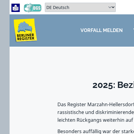
Zum Hauptbereich springen
Zum Hauptmenü springen
Sprache auswählen:
VORFALL MELDEN
ZUM HAUPTBEREICH SPRINGEN
2025: Bez
Das Register Marzahn-Hellersdorf
rassistische und diskriminierende 
leichten Rückgangs weiterhin au
Besonders auffällig war der stark