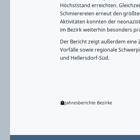
Höchststand erreichten. Gleichze
Schmierereien erneut den größten 
Aktivitäten konnten der neonazist
im Bezirk weiterhin besonders prä
Der Bericht zeigt außerdem eine 
Vorfälle sowie regionale Schwerp
und Hellersdorf-Süd.
Jahresberichte Bezirke
Kategorie:
Zum Hauptbereich springen
Zum Hauptmenü springen