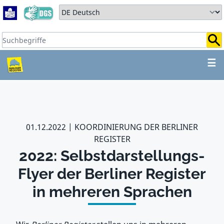
Zum Hauptbereich springen
Zum Hauptmenü springen
Sprache auswählen:
Suchbegriffe:
ZUM HAUPTBEREICH SPR
☰
01.12.2022
KOORDINIERUNG DER BERLINER
REGISTER
2022: Selbstdarstellungs-
Flyer der Berliner Register
in mehreren Sprachen