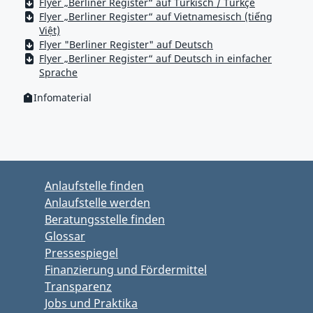
Flyer „Berliner Register“ auf Türkisch / Türkçe
Flyer „Berliner Register“ auf Vietnamesisch (tiếng
Việt)
Flyer "Berliner Register" auf Deutsch
Flyer „Berliner Register“ auf Deutsch in einfacher
Sprache
Infomaterial
Kategorie:
Zum Hauptbereich springen
Zum Hauptmenü springen
Anlaufstelle finden
Anlaufstelle werden
Beratungsstelle finden
Glossar
Pressespiegel
Finanzierung und Fördermittel
Transparenz
Jobs und Praktika