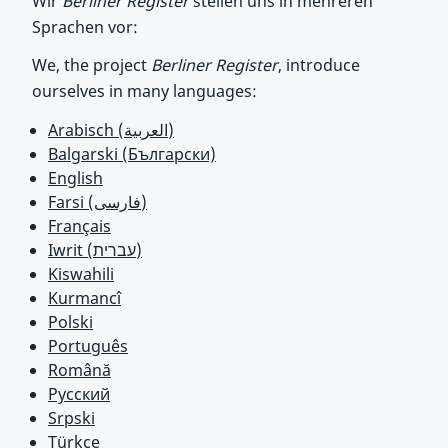
Wir
Berliner Register
stellen uns in mehreren
Sprachen vor:
We, the project
Berliner Register
, introduce
ourselves in many languages:
Arabisch (العربية)
Balgarski (Български)
English
Farsi (فارسی)
Français
Iwrit (עברית)
Kiswahili
Kurmancî
Polski
Português
Română
Русский
Srpski
Türkçe