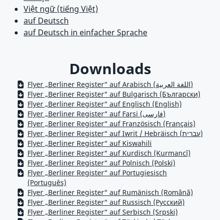
Việt ngữ (tiếng Việt)
auf Deutsch
auf Deutsch in einfacher Sprache
Downloads
Flyer „Berliner Register“ auf Arabisch (اللغة العربية)
Flyer „Berliner Register“ auf Bulgarisch (Български)
Flyer „Berliner Register“ auf Englisch (English)
Flyer „Berliner Register“ auf Farsi (فارسی)
Flyer „Berliner Register“ auf Französisch (Français)
Flyer „Berliner Register“ auf Iwrit / Hebräisch (עברית)
Flyer „Berliner Register“ auf Kiswahili
Flyer „Berliner Register“ auf Kurdisch (Kurmancî)
Flyer „Berliner Register“ auf Polnisch (Polski)
Flyer „Berliner Register“ auf Portugiesisch
(Português)
Flyer „Berliner Register“ auf Rumänisch (Română)
Flyer „Berliner Register“ auf Russisch (Русский)
Flyer „Berliner Register“ auf Serbisch (Srpski)