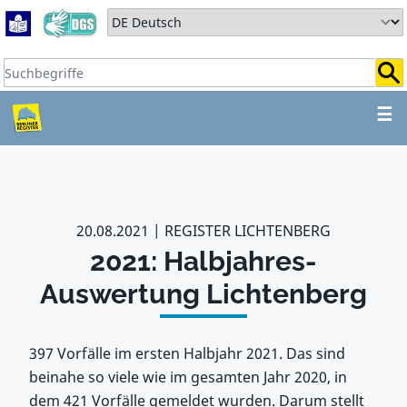
Zum Hauptbereich springen
Zum Hauptmenü springen
Sprache auswählen:
Suchbegriffe:
ZUM HAUPTBEREICH SPR
☰
20.08.2021
REGISTER LICHTENBERG
2021: Halbjahres-
Auswertung Lichtenberg
397 Vorfälle im ersten Halbjahr 2021. Das sind
beinahe so viele wie im gesamten Jahr 2020, in
dem 421 Vorfälle gemeldet wurden. Darum stellt