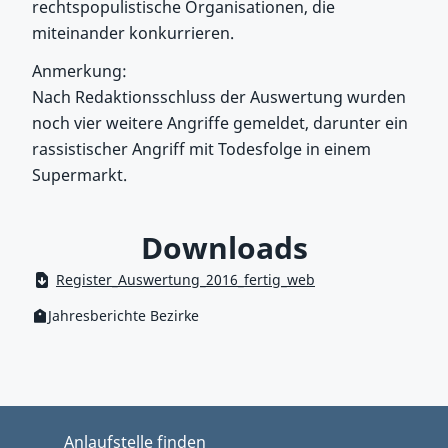
rechtspopulistische Organisationen, die
miteinander konkurrieren.
Anmerkung:
Nach Redaktionsschluss der Auswertung wurden
noch vier weitere Angriffe gemeldet, darunter ein
rassistischer Angriff mit Todesfolge in einem
Supermarkt.
Downloads
Register_Auswertung_2016_fertig_web
Jahresberichte Bezirke
Kategorie:
Zum Hauptbereich springen
Zum Hauptmenü springen
Anlaufstelle finden