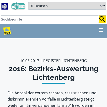
Zum Hauptbereich springen
Zum Hauptmenü springen
Sprache auswählen:
Suchbegriffe:
ZUM HAUPTBEREICH SPR
☰
10.03.2017
REGISTER LICHTENBERG
2016: Bezirks-Auswertung
Lichtenberg
Die Anzahl der extrem rechten, rassistischen und
diskriminierenden Vorfälle in Lichtenberg steigt
weiter an. Im vergangenen Jahr 2016 wurden im