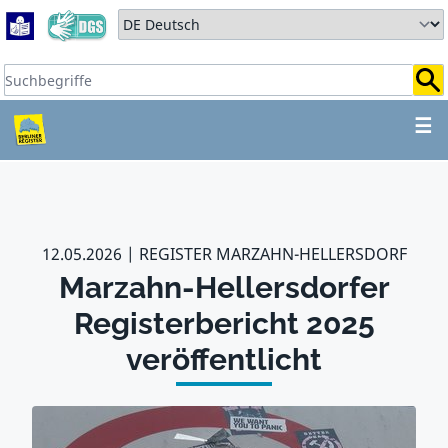
Zum Hauptbereich springen
Zum Hauptmenü springen
Sprache auswählen:
Suchbegriffe:
ZUM HAUPTBEREICH SPR
☰
12.05.2026
REGISTER MARZAHN-HELLERSDORF
Marzahn-Hellersdorfer
Registerbericht 2025
veröffentlicht