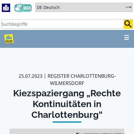
Zum Hauptbereich springen
Zum Hauptmenü springen
Sprache auswählen:
Suchbegriffe:
ZUM HAUPTBEREICH SPR
☰
25.07.2023
REGISTER CHARLOTTENBURG-
WILMERSDORF
Kiezspaziergang „Rechte
Kontinuitäten in
Charlottenburg“