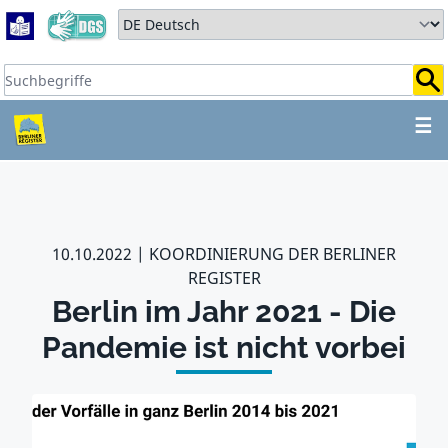
Zum Hauptbereich springen
Zum Hauptmenü springen
Sprache auswählen:
Suchbegriffe:
ZUM HAUPTBEREICH SPR
☰
10.10.2022
KOORDINIERUNG DER BERLINER
REGISTER
Berlin im Jahr 2021 - Die
Pandemie ist nicht vorbei