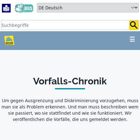
Zum Hauptbereich springen
Zum Hauptmenü springen
Sprache auswählen:
Suchbegriffe:
ZUM HAUPTBEREICH SPR
☰
Vorfalls-Chronik
Um gegen Ausgrenzung und Diskriminierung vorzugehen, muss
man sie als Problem erkennen. Und man muss beschreiben wem
sie passiert, wo sie stattfindet und wie sie funktioniert. Wir
veröffentlichen die Vorfälle, die uns gemeldet werden.
Zu Vorfalls-Liste springen