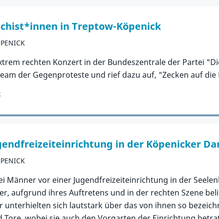
chist*innen in Treptow-Köpenick
ÖPENICK
m rechten Konzert in der Bundeszentrale der Partei "Die 
tream der Gegenproteste und rief dazu auf, "Zecken auf die
k
gendfreizeiteinrichtung in der Köpenicker 
ÖPENICK
ei Männer vor einer Jugendfreizeiteinrichtung in der Seele
er, aufgrund ihres Auftretens und in der rechten Szene bel
unterhielten sich lautstark über das von ihnen so bezeic
nd Tore, wobei sie auch den Vorgarten der Einrichtung betr