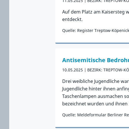
11.05.2025
BEZIRK: TREPTOW-K
Auf dem Platz am Kaisersteg 
entdeckt.
Quelle: Register Treptow-Köpenic
Zum Vorfall
Antisemitische Bedroh
10.05.2025
BEZIRK: TREPTOW-K
Drei weibliche Jugendliche wa
Jugendliche hinter ihnen anfing
Taschenlampen ausmachen soll
bezeichnet wurden und ihnen z
Quelle: Meldeformular Berliner Re
Zum Vorfall