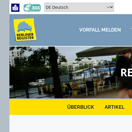
Zum Hauptbereich springen
Zum Hauptmenü springen
Sprache auswählen:
VORFALL MELDEN
ZUM HAUPTBEREICH SPRINGEN
R
Zu Hauptbereich springen
ÜBERBLICK
ARTIKEL