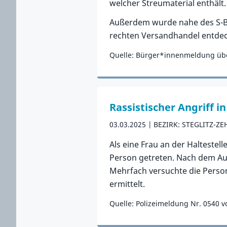
welcher Streumaterial enthält.
Außerdem wurde nahe des S-Ba
rechten Versandhandel entdeck
Quelle: Bürger*innenmeldung übe
Zum Vorfall
Rassistischer Angriff in
03.03.2025
BEZIRK: STEGLITZ-Z
Als eine Frau an der Haltestel
Person getreten. Nach dem Auss
Mehrfach versuchte die Person,
ermittelt.
Quelle: Polizeimeldung Nr. 0540 v
Zum Vorfall