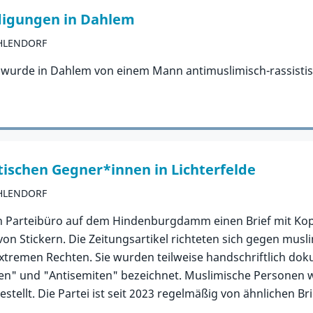
digungen in Dahlem
EHLENDORF
g, wurde in Dahlem von einem Mann antimuslimisch-rassistis
tischen Gegner*innen in Lichterfelde
EHLENDORF
ein Parteibüro auf dem Hindenburgdamm einen Brief mit Ko
 von Stickern. Die Zeitungsartikel richteten sich gegen m
xtremen Rechten. Sie wurden teilweise handschriftlich doku
en" und "Antisemiten" bezeichnet. Muslimische Personen w
stellt. Die Partei ist seit 2023 regelmäßig von ähnlichen Br