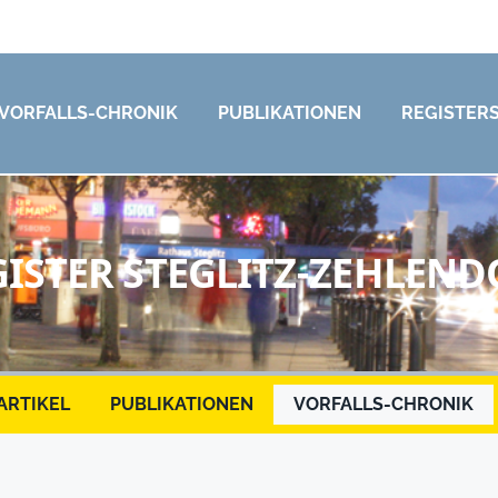
VORFALLS-CHRONIK
PUBLIKATIONEN
REGISTER
GISTER STEGLITZ-ZEHLEND
ARTIKEL
PUBLIKATIONEN
VORFALLS-CHRONIK