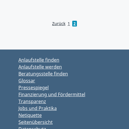
Zurück
1
2
Zum Hauptbereich springen
Zum Hauptmenü springen
Anlaufstelle finden
Anlaufstelle werden
Beratungsstelle finden
Glossar
Pressespiegel
Finanzierung und Fördermittel
Transparenz
Jobs und Praktika
Netiquette
Seitenübersicht
Datenschutz