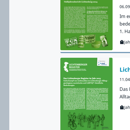
06.0
Im e
bede
1. Ha
Ja
Kateg
Zur 
Lic
11.0
Das 
Allt
Ja
Kateg
Zur 