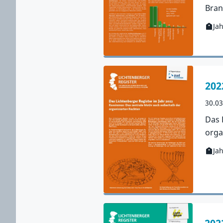
Bran
Ja
Kateg
Zur 
202
30.0
Das 
orga
Ja
Kateg
Zur 