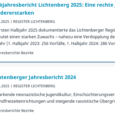
bjahresbericht Lichtenberg 2025: Eine recht
dererstarken
9.2025
REGISTER LICHTENBERG
rsten Halbjahr 2025 dokumentierte das Lichtenberger Regist
utet einen starken Zuwachs – nahezu eine Verdopplung der
ahr (1. Halbjahr 2023: 256 Vorfälle, 1. Halbjahr 2024: 286 Vorf
hresberichte Bezirke
orie:
Publikation
htenberger Jahresbericht 2024
4.2025
REGISTER LICHTENBERG
arkende neonazistische Jugendkultur, Einschüchterungsve
ndfreizeiteinrichtungen und steigende rassistische Übergri
hresberichte Bezirke
orie: