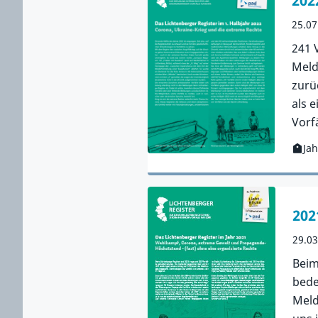
202
25.07
241 
Meld
zurü
als 
Vorf
Jah
Kateg
Zur 
202
29.0
Beim
bede
Meld