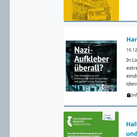
Zur 
Han
10.1
In L
extr
eind
iden
In
Kateg
Zur 
Hal
und