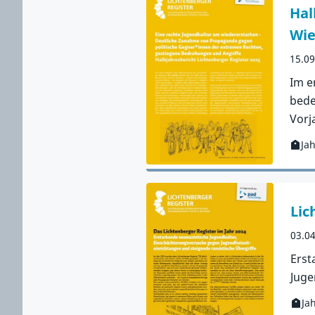
Hal
Wie
15.0
Im e
bede
Vorj
Ja
Kateg
Zur 
Lic
03.0
Erst
Juge
Ja
Kateg