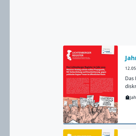
Jah
12.0
Das 
disk
Ja
Kateg
Zur 