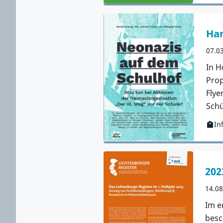
Han
07.0
In H
Prop
Flye
Schü
In
Kateg
Zur 
202
14.0
Im e
besc