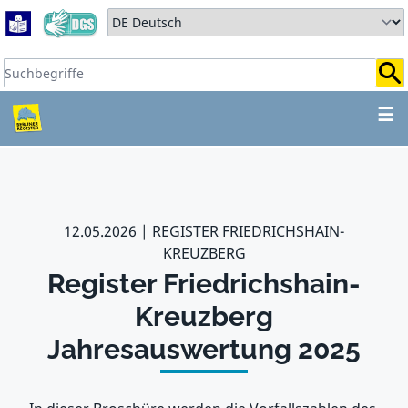
Zum Hauptbereich springen
Zum Hauptmenü springen
Sprache auswählen:
Suchbegriffe:
ZUM HAUPTBEREICH SPR
☰
12.05.2026
REGISTER FRIEDRICHSHAIN-
KREUZBERG
Register Friedrichshain-
Kreuzberg
Jahresauswertung 2025