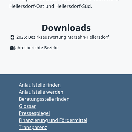
Hellersdorf-Ost und Hellersdorf-Süd.
Downloads
2025: Bezirksauswertung Marzahn-Hellersdorf
Jahresberichte Bezirke
Kategorie:
Zum Hauptbereich springen
Zum Hauptmenü springen
Anlaufstelle finden
Anlaufstelle werden
Beratungsstelle finden
Glossar
Pressespiegel
Finanzierung und Fördermittel
Transparenz