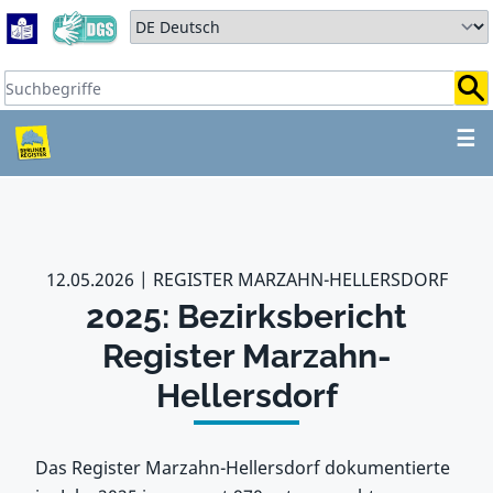
Zum Hauptbereich springen
Zum Hauptmenü springen
Sprache auswählen:
Suchbegriffe:
ZUM HAUPTBEREICH SPR
☰
12.05.2026
REGISTER MARZAHN-HELLERSDORF
2025: Bezirksbericht
Register Marzahn-
Hellersdorf
Das Register Marzahn-Hellersdorf dokumentierte