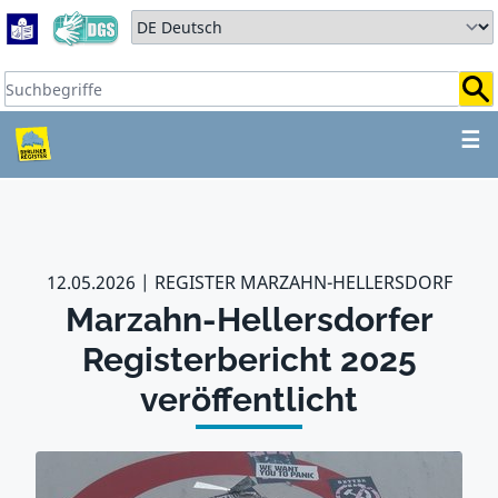
Zum Hauptbereich springen
Zum Hauptmenü springen
Sprache auswählen:
Suchbegriffe:
ZUM HAUPTBEREICH SPR
☰
12.05.2026
REGISTER MARZAHN-HELLERSDORF
Marzahn-Hellersdorfer
Registerbericht 2025
veröffentlicht